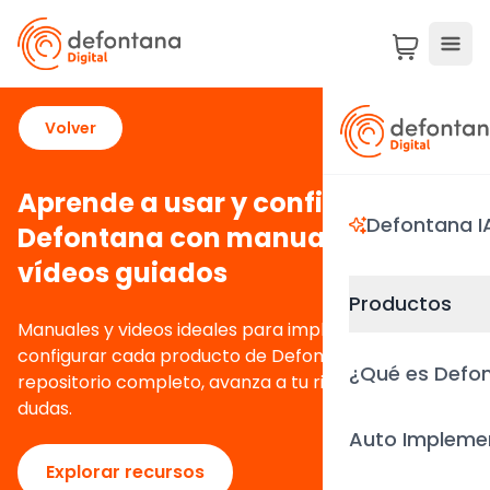
Volver
Aprende a usar y configurar
Defontana I
Defontana con manuales y
vídeos guiados
Productos
Manuales y videos ideales para implementar y
configurar cada producto de Defontana. Accede al
¿Qué es Defon
repositorio completo, avanza a tu ritmo y resuelve
dudas.
Auto Impleme
Explorar recursos