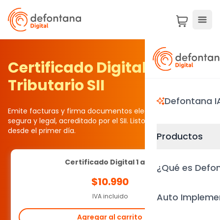
Certificado Digital
Tributario SII
Defontana I
Emite facturas y firma documentos electrónicos de forma
segura y legal, acreditado por el SII. Listo para facturar
desde el primer día.
Productos
Certificado Digital 1 año
¿Qué es Defon
$10.990
Auto Impleme
IVA incluido
Agregar al carrito